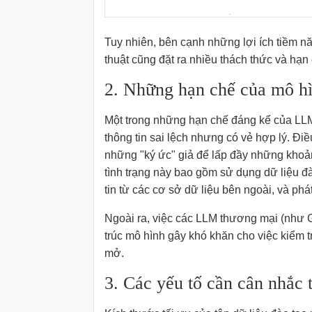
Tuy nhiên, bên cạnh những lợi ích tiềm n
thuật cũng đặt ra nhiều thách thức và hạ
2. Những hạn chế của mô h
Một trong những hạn chế đáng kể của LLM l
thông tin sai lệch nhưng có vẻ hợp lý. Đi
những "ký ức" giả để lấp đầy những khoảng
tình trạng này bao gồm sử dụng dữ liệu đà
tin từ các cơ sở dữ liệu bên ngoài, và phá
Ngoài ra, việc các LLM thương mại (như G
trúc mô hình gây khó khăn cho việc kiểm t
mở.
3. Các yếu tố cần cân nhắc 