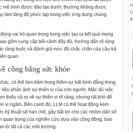
n
 Các mô hình được đào tạo trước thường không được
c
ày làm tăng độ phức tạp trong việc ứng dụng chúng
t
 đóng vai trò quan trọng trong việc tạo ra kết quả mong
bao gồm cung cấp bối cảnh đầy đủ, hướng dẫn rõ ràng
ác ràng buộc và đánh giá mức độ chắc chắn của câu trả
liên quan.
 về công bằng sức khỏe
khác, có thể làm trầm trọng thêm sự bất bình đẳng trong
liệu phản ánh sự thiên vị của con người. Mặc dù việc
m thiểu rủi ro về sự thiên vị rõ ràng, nhưng rất khó để
.
hiên vị ngầm. Bên cạnh đó, LLM có thể hoạt động kém
c kỹ thuật số hạn chế, gây bất lợi cho các nhóm dân số
m quan trọng của nghiên cứu dựa vào cộng đồng, bao
n từ tất cả các môi trường.