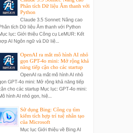
Phân tích Dữ liệu Âm thanh với
Python
Claude 3.5 Sonnet: Nâng cao
Phân tích Dữ liệu Âm thanh với Python
Mục lục: Giới thiệu Công cụ LeMUR: Kết
hợp AI Ngôn ngữ và Dữ liệ...
OpenAI ra mắt mô hình AI nhỏ
gọn GPT-4o mini: Mở rộng khả
năng tiếp cận cho các startup
OpenAI ra mắt mô hình AI nhỏ
gọn GPT-4o mini: Mở rộng khả năng tiếp
cận cho các startup Mục lục: GPT-4o mini:
Mô hình AI nhỏ gọn, hiệ...
Sử dụng Bing: Công cụ tìm
kiếm tích hợp trí tuệ nhân tạo
của Microsoft
Mục lục Giới thiệu về Bing AI