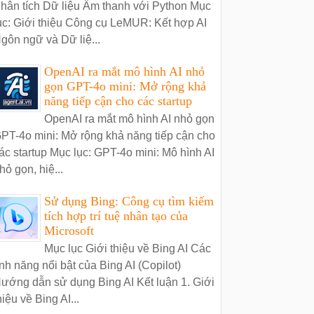
hân tích Dữ liệu Âm thanh với Python Mục
ục: Giới thiệu Công cụ LeMUR: Kết hợp AI
gôn ngữ và Dữ liệ...
OpenAI ra mắt mô hình AI nhỏ
gọn GPT-4o mini: Mở rộng khả
năng tiếp cận cho các startup
OpenAI ra mắt mô hình AI nhỏ gọn
PT-4o mini: Mở rộng khả năng tiếp cận cho
ác startup Mục lục: GPT-4o mini: Mô hình AI
hỏ gọn, hiệ...
Sử dụng Bing: Công cụ tìm kiếm
tích hợp trí tuệ nhân tạo của
Microsoft
Mục lục Giới thiệu về Bing AI Các
ính năng nổi bật của Bing AI (Copilot)
ướng dẫn sử dụng Bing AI Kết luận 1. Giới
hiệu về Bing AI...