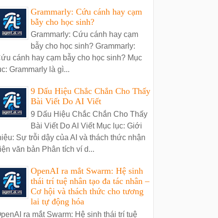
Grammarly: Cứu cánh hay cạm
bẫy cho học sinh?
Grammarly: Cứu cánh hay cạm
bẫy cho học sinh? Grammarly:
ứu cánh hay cạm bẫy cho học sinh? Mục
ục: Grammarly là gì...
9 Dấu Hiệu Chắc Chắn Cho Thấy
Bài Viết Do AI Viết
9 Dấu Hiệu Chắc Chắn Cho Thấy
Bài Viết Do AI Viết Mục lục: Giới
hiệu: Sự trỗi dậy của AI và thách thức nhận
iện văn bản Phân tích ví d...
OpenAI ra mắt Swarm: Hệ sinh
thái trí tuệ nhân tạo đa tác nhân –
Cơ hội và thách thức cho tương
lai tự động hóa
penAI ra mắt Swarm: Hệ sinh thái trí tuệ