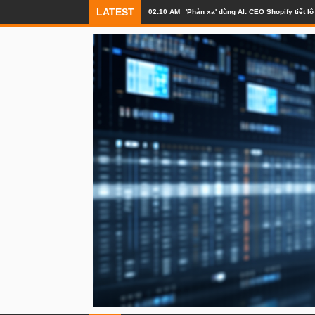
LATEST
02:10 AM
'Phản xạ' dùng AI: CEO Shopify tiết 