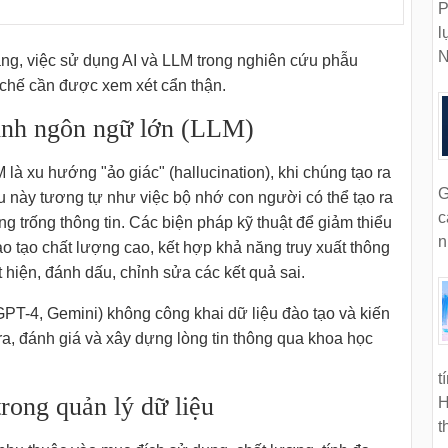
P
l
N
ăng, việc sử dụng AI và LLM trong nghiên cứu phẫu
n chế cần được xem xét cẩn thận.
ình ngôn ngữ lớn (LLM)
à xu hướng "ảo giác" (hallucination), khi chúng tạo ra
G
ều này tương tự như việc bộ nhớ con người có thể tạo ra
c
 trống thông tin. Các biện pháp kỹ thuật để giảm thiểu
n
o tạo chất lượng cao, kết hợp khả năng truy xuất thông
t hiện, đánh dấu, chỉnh sửa các kết quả sai.
PT-4, Gemini) không công khai dữ liệu đào tạo và kiến
ra, đánh giá và xây dựng lòng tin thông qua khoa học
t
trong quản lý dữ liệu
H
t