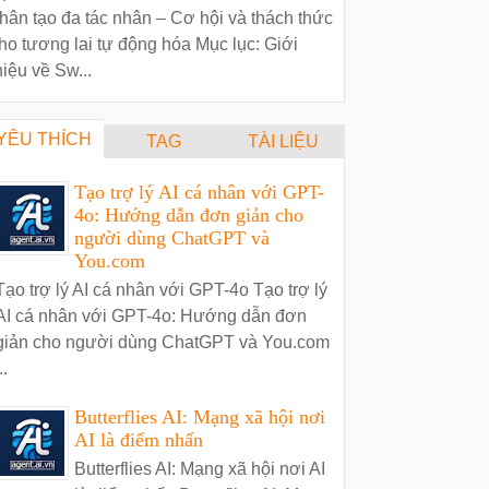
hân tạo đa tác nhân – Cơ hội và thách thức
ho tương lai tự động hóa Mục lục: Giới
hiệu về Sw...
YÊU THÍCH
TAG
TÀI LIỆU
Tạo trợ lý AI cá nhân với GPT-
4o: Hướng dẫn đơn giản cho
người dùng ChatGPT và
You.com
Tạo trợ lý AI cá nhân với GPT-4o Tạo trợ lý
AI cá nhân với GPT-4o: Hướng dẫn đơn
giản cho người dùng ChatGPT và You.com
..
Butterflies AI: Mạng xã hội nơi
AI là điểm nhấn
Butterflies AI: Mạng xã hội nơi AI