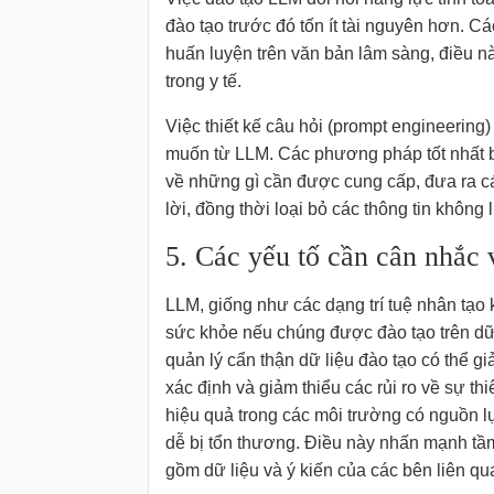
đào tạo trước đó tốn ít tài nguyên hơn.
huấn luyện trên văn bản lâm sàng, điều n
trong y tế.
Việc thiết kế câu hỏi (prompt engineering)
muốn từ LLM. Các phương pháp tốt nhất 
về những gì cần được cung cấp, đưa ra c
lời, đồng thời loại bỏ các thông tin không 
5. Các yếu tố cần cân nhắc
LLM, giống như các dạng trí tuệ nhân tạo 
sức khỏe nếu chúng được đào tạo trên dữ 
quản lý cẩn thận dữ liệu đào tạo có thể giả
xác định và giảm thiểu các rủi ro về sự t
hiệu quả trong các môi trường có nguồn lự
dễ bị tổn thương. Điều này nhấn mạnh tầ
gồm dữ liệu và ý kiến của các bên liên qua