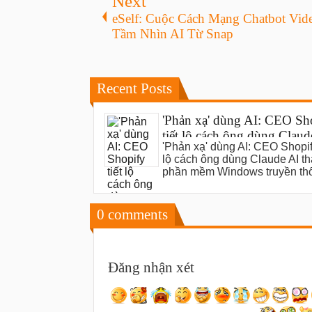
Next
eSelf: Cuộc Cách Mạng Chatbot Vid
Tầm Nhìn AI Từ Snap
Recent Posts
'Phản xạ' dùng AI: CEO Sh
tiết lộ cách ông dùng Claud
'Phản xạ' dùng AI: CEO Shopify
thay thế phần mềm Windo
lộ cách ông dùng Claude AI th
truyền thống
phần mềm Windows truyền th
0
comments
Đăng nhận xét