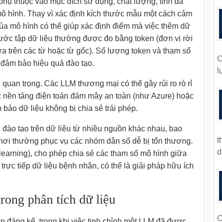
 phụ thuộc vào mục đích sử dụng, chất lượng, tính đa
mô hình. Thay vì xác định kích thước mẫu một cách cảm
của mô hình có thể giúp xác định điểm mà việc thêm dữ
thước tập dữ liệu thường được đo bằng token (đơn vị rời
 trên các từ hoặc từ gốc). Số lượng token và tham số
C
đảm bảo hiệu quả đào tạo.
l
 quan trọng. Các LLM thương mại có thể gây rủi ro rò rỉ
c nền tảng điện toán đám mây an toàn (như Azure) hoặc
bảo dữ liệu không bị chia sẻ trái phép.
đào tạo trên dữ liệu từ nhiều nguồn khác nhau, bao
t
 nơi thường phục vụ các nhóm dân số dễ bị tổn thương.
d
learning), cho phép chia sẻ các tham số mô hình giữa
rực tiếp dữ liệu bệnh nhân, có thể là giải pháp hữu ích
rong phân tích dữ liệu
O
án đáng kể, trong khi việc tinh chỉnh một LLM đã được