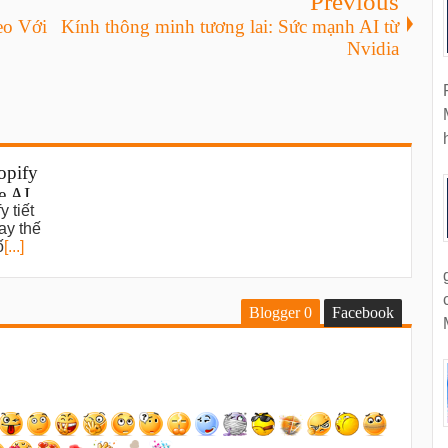
Previous
eo Với
Kính thông minh tương lai: Sức mạnh AI từ
Nvidia
opify
e AI
 tiết
ws
ay thế
ố
[...]
Blogger
0
Facebook