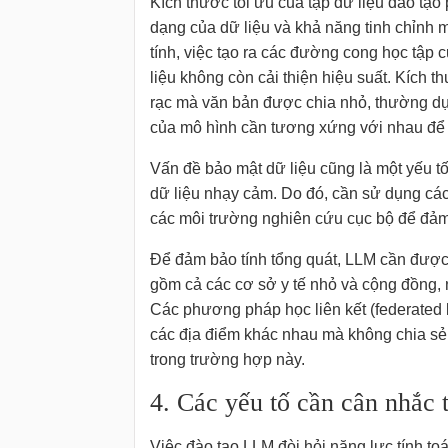
Kích thước tối ưu của tập dữ liệu đào tạo
dạng của dữ liệu và khả năng tinh chỉnh 
tính, việc tạo ra các đường cong học tập 
liệu không còn cải thiện hiệu suất. Kích 
rạc mà văn bản được chia nhỏ, thường dựa
của mô hình cần tương xứng với nhau để 
Vấn đề bảo mật dữ liệu cũng là một yếu tố
dữ liệu nhạy cảm. Do đó, cần sử dụng cá
các môi trường nghiên cứu cục bộ để đảm 
Để đảm bảo tính tổng quát, LLM cần được 
gồm cả các cơ sở y tế nhỏ và cộng đồng,
Các phương pháp học liên kết (federated 
các địa điểm khác nhau mà không chia sẻ t
trong trường hợp này.
4. Các yếu tố cần cân nhắc t
Việc đào tạo LLM đòi hỏi năng lực tính to