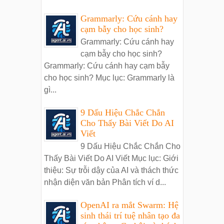
Grammarly: Cứu cánh hay
cạm bẫy cho học sinh?
Grammarly: Cứu cánh hay
cạm bẫy cho học sinh?
Grammarly: Cứu cánh hay cạm bẫy
cho học sinh? Mục lục: Grammarly là
gì...
9 Dấu Hiệu Chắc Chắn
Cho Thấy Bài Viết Do AI
Viết
9 Dấu Hiệu Chắc Chắn Cho
Thấy Bài Viết Do AI Viết Mục lục: Giới
thiệu: Sự trỗi dậy của AI và thách thức
nhận diện văn bản Phân tích ví d...
OpenAI ra mắt Swarm: Hệ
sinh thái trí tuệ nhân tạo đa