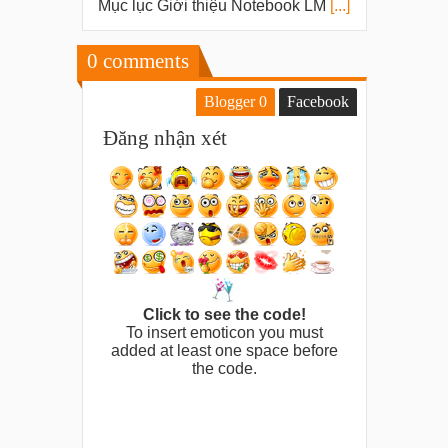
Mục lục Giới thiệu Notebook LM
[...]
0
comments
Blogger
0
Facebook
Đăng nhận xét
Click to see the code!
To insert emoticon you must
added at least one space before
the code.