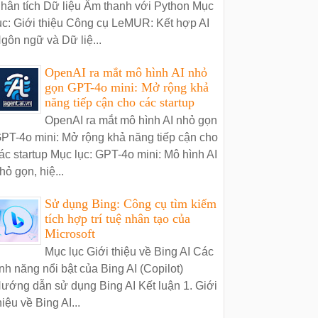
hân tích Dữ liệu Âm thanh với Python Mục
ục: Giới thiệu Công cụ LeMUR: Kết hợp AI
gôn ngữ và Dữ liệ...
OpenAI ra mắt mô hình AI nhỏ
gọn GPT-4o mini: Mở rộng khả
năng tiếp cận cho các startup
OpenAI ra mắt mô hình AI nhỏ gọn
PT-4o mini: Mở rộng khả năng tiếp cận cho
ác startup Mục lục: GPT-4o mini: Mô hình AI
hỏ gọn, hiệ...
Sử dụng Bing: Công cụ tìm kiếm
tích hợp trí tuệ nhân tạo của
Microsoft
Mục lục Giới thiệu về Bing AI Các
ính năng nổi bật của Bing AI (Copilot)
ướng dẫn sử dụng Bing AI Kết luận 1. Giới
hiệu về Bing AI...