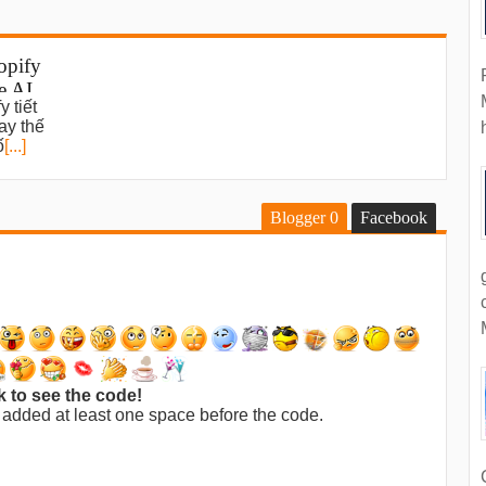
opify
e AI
 tiết
ws
ay thế
ố
[...]
Blogger
0
Facebook
k to see the code!
 added at least one space before the code.