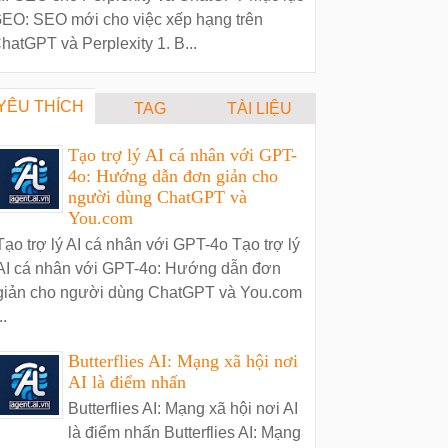
EO: SEO mới cho việc xếp hạng trên
hatGPT và Perplexity 1. B...
YÊU THÍCH
TAG
TÀI LIỆU
Tạo trợ lý AI cá nhân với GPT-
4o: Hướng dẫn đơn giản cho
người dùng ChatGPT và
You.com
Tạo trợ lý AI cá nhân với GPT-4o Tạo trợ lý
AI cá nhân với GPT-4o: Hướng dẫn đơn
giản cho người dùng ChatGPT và You.com
..
Butterflies AI: Mạng xã hội nơi
AI là điểm nhấn
Butterflies AI: Mạng xã hội nơi AI
là điểm nhấn Butterflies AI: Mạng