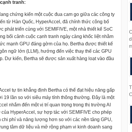
 cạnh tranh:
I) đang chứng kiến một cuộc đua cam go giữa các công ty
đến từ Hàn Quốc, HyperAccel, đã chính thức công bố
c phát triển cùng với SEMIFIVE, một nhà thiết kế SoC
C
ong bối cảnh cuộc cạnh tranh ngày càng khốc liệt nhằm
d
ới sức mạnh GPU đáng gờm của họ. Bertha được thiết kế
m
ngôn ngữ lớn (LLM), hướng đến việc thay thế các GPU
hấp. Dự kiến, Bertha sẽ được sản xuất hàng loạt vào đầu
T
cel tự tin khẳng định Bertha có thể đạt hiệu năng gấp
C
ới 19 lần so với siêu máy tính thông thường. Đây là một
el nhắm đến một vị trí quan trọng trong thị trường AI
 của HyperAccel, sự hợp tác với SEMIFIVE cho phép
ệm chi phí và năng lượng hơn so với các nền tảng GPU,
trung tâm dữ liệu và mở rộng phạm vi kinh doanh sang