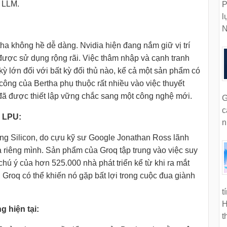
 LLM.
P
l
N
ha không hề dễ dàng. Nvidia hiện đang nắm giữ vị trí
 được sử dụng rộng rãi. Việc thâm nhập và cạnh tranh
 kỳ lớn đối với bất kỳ đối thủ nào, kể cả một sản phẩm có
công của Bertha phụ thuộc rất nhiều vào việc thuyết
đã được thiết lập vững chắc sang một công nghệ mới.
G
c
a LPU:
n
ũng Silicon, do cựu kỹ sư Google Jonathan Ross lãnh
 riêng mình. Sản phẩm của Groq tập trung vào việc suy
chú ý của hơn 525.000 nhà phát triển kể từ khi ra mắt
Groq có thể khiến nó gặp bất lợi trong cuộc đua giành
t
H
g hiện tại:
t