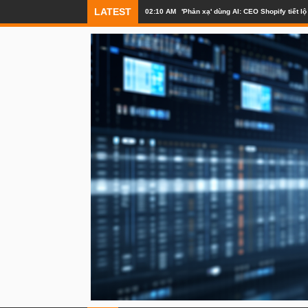
LATEST
02:09 AM
Nền tảng Báo cáo Lừa đảo Toàn cầu R