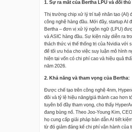
1. Sự ra mắt của Bertha LPU và đối thủ
Thị trường chip xử lý trí tuệ nhân tạo (A
công nghệ hàng đầu. Mới đây, startup AI 
Bertha – đơn vị xử lý ngôn ngữ (LPU) đượ
và ASIC hàng đầu. Sự kiện này diễn ra tr
thách thức vị thế thống trị của Nvidia v
để tối ưu hóa cho việc suy luận mô hình 
hiện tại vốn có chi phí cao và hiệu quả t
năm 2026.
2. Khả năng và tham vọng của Bertha:
Được chế tạo trên công nghệ 4nm, HyperAc
đôi và tỷ lệ hiệu năng/giá thành cao hơn t
tuyên bố đầy tham vọng, cho thấy HyperAcc
đang bùng nổ. Theo Joo-Young Kim, CEO
họ cung cấp giải pháp bán dẫn AI tiết ki
từ đó giảm đáng kể chi phí vận hành của 