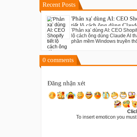
Recent Posts
'Phản xạ' dùng AI: CEO Sh
tiết lộ cách ông dùng Claud
'Phản xạ' dùng AI: CEO Shopify
thay thế phần mềm Windo
lộ cách ông dùng Claude AI th
truyền thống
phần mềm Windows truyền th
0
comments
Đăng nhận xét
Clic
To insert emoticon you must