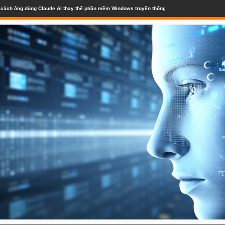
a mắt với Sự hỗ trợ của OpenAI - PaymentsJournal