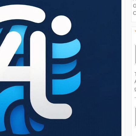
G
C
.