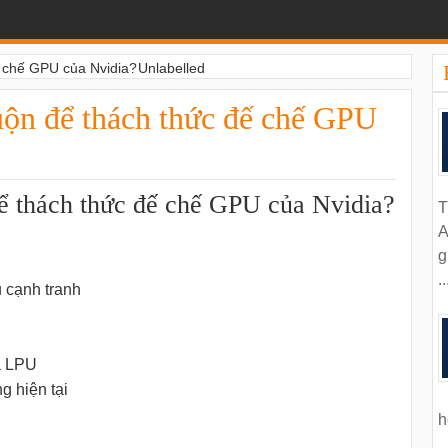
ế chế GPU của Nvidia?
Unlabelled
uộn để thách thức đế chế GPU
ể thách thức đế chế GPU của Nvidia?
T
A
g
..
 cạnh tranh
a LPU
g hiện tại
h