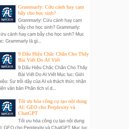
Grammarly: Cứu cánh hay cạm
bẫy cho học sinh?
Grammarly: Cứu cánh hay cạm
bẫy cho học sinh? Grammarly:
ứu cánh hay cạm bẫy cho học sinh? Mục
ục: Grammarly là gì...
9 Dấu Hiệu Chắc Chắn Cho Thấy
Bài Viết Do AI Viết
9 Dấu Hiệu Chắc Chắn Cho Thấy
Bài Viết Do AI Viết Mục lục: Giới
hiệu: Sự trỗi dậy của AI và thách thức nhận
iện văn bản Phân tích ví d...
Tối ưu hóa công cụ tạo nội dung
AI: GEO cho Perplexity và
ChatGPT
Tối ưu hóa công cụ tạo nội dung
I: GEO cho Perplexity và ChatGPT Mục lục