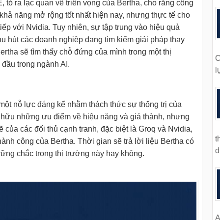
ỏ ra lạc quan về triển vọng của Bertha, cho rằng công
hả năng mở rộng tốt nhất hiện nay, nhưng thực tế cho
tiếp với Nvidia. Tuy nhiên, sự tập trung vào hiệu quả
hu hút các doanh nghiệp đang tìm kiếm giải pháp thay
Bertha sẽ tìm thấy chỗ đứng của mình trong một thị
C
 đầu trong ngành AI.
l
ột nỗ lực đáng kể nhằm thách thức sự thống trị của
sở hữu những ưu điểm về hiệu năng và giá thành, nhưng
của các đối thủ cạnh tranh, đặc biệt là Groq và Nvidia,
t
ành công của Bertha. Thời gian sẽ trả lời liệu Bertha có
d
 vững chắc trong thị trường này hay không.
A