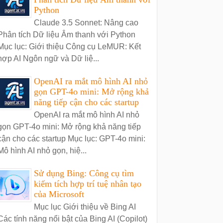
Python
Claude 3.5 Sonnet: Nâng cao
Phân tích Dữ liệu Âm thanh với Python
Mục lục: Giới thiệu Công cụ LeMUR: Kết
hợp AI Ngôn ngữ và Dữ liệ...
OpenAI ra mắt mô hình AI nhỏ
gọn GPT-4o mini: Mở rộng khả
năng tiếp cận cho các startup
OpenAI ra mắt mô hình AI nhỏ
gọn GPT-4o mini: Mở rộng khả năng tiếp
cận cho các startup Mục lục: GPT-4o mini:
Mô hình AI nhỏ gọn, hiệ...
Sử dụng Bing: Công cụ tìm
kiếm tích hợp trí tuệ nhân tạo
của Microsoft
Mục lục Giới thiệu về Bing AI
Các tính năng nổi bật của Bing AI (Copilot)