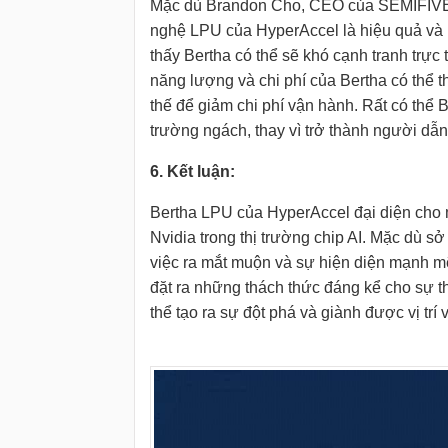
Mặc dù Brandon Cho, CEO của SEMIFIVE, t
nghệ LPU của HyperAccel là hiệu quả và k
thấy Bertha có thể sẽ khó cạnh tranh trực 
năng lượng và chi phí của Bertha có thể t
thế để giảm chi phí vận hành. Rất có thể 
trường ngách, thay vì trở thành người dẫn
6. Kết luận:
Bertha LPU của HyperAccel đại diện cho m
Nvidia trong thị trường chip AI. Mặc dù 
việc ra mắt muộn và sự hiện diện mạnh mẽ 
đặt ra những thách thức đáng kể cho sự th
thể tạo ra sự đột phá và giành được vị trí