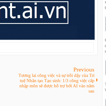
t
Previous
Tương lai công việc và sự trỗi dậy của Trí
tuệ Nhân tạo Tạo sinh: 1/3 công việc cấp
nhập môn sẽ được hỗ trợ bởi AI vào năm
sau