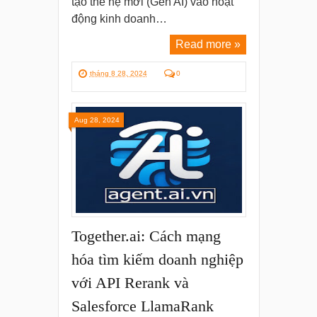
tạo thế hệ mới (Gen AI) vào hoạt
động kinh doanh…
Read more »
tháng 8 28, 2024
0
Aug 28, 2024
Together.ai: Cách mạng
hóa tìm kiếm doanh nghiệp
với API Rerank và
Salesforce LlamaRank